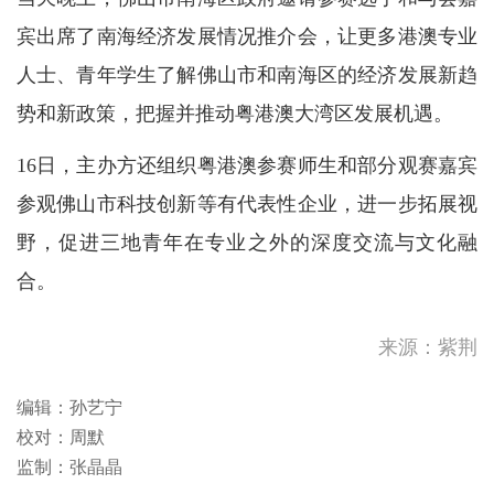
宾出席了南海经济发展情况推介会，让更多港澳专业
人士、青年学生了解佛山市和南海区的经济发展新趋
势和新政策，把握并推动粤港澳大湾区发展机遇。
16日，主办方还组织粤港澳参赛师生和部分观赛嘉宾
参观佛山市科技创新等有代表性企业，进一步拓展视
野，促进三地青年在专业之外的深度交流与文化融
合。
邓炳强：任何人若从事危害国
来源：紫荆
安行为 政府必定依法调查追
究
位于北部湾的低压区已增强为
编辑：孙艺宁
热带低气压。该热带低气压环
校对：周默
流细小，...
新疆阿克苏地区库车市发生地
监制：张晶晶
震