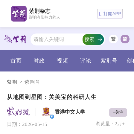
紫荆杂志
影响有影响力的人
繁
简
搜索
首页
时政
视频
评论
紫荆号
创
>
紫荆
紫荆号
从地图到星图：关美宝的科研人生
香港中文大学
+关注
V
浏览量：
2万+
日期：2026-05-15