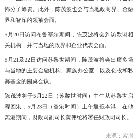
怖分子筹资。此外，陈茂波也会与当地政商界、金融
界和智库的领袖会面。
5月20日访问布鲁塞尔期间，陈茂波将会到访欧盟相
关机构，并与当地的政界和企业代表会面。
5月21及22日访问苏黎世期间，陈茂波将会出席多场
与当地的主要金融机构、家族办公室，以及创投和私
募基金的圆桌会议。
陈茂波将于5月22日（苏黎世时间）中午从苏黎世启
青海海南州兴海县发生地震
程回港，5月23日（香港时间）上午返抵本港。在他
离港期间，财政司副司长黄伟纶将署任财政司司长。
位于海南岛附近的低压区会在
今明两日（8月6日及7日）大
致移向...
许正中：以文化之盛赋能香港
来源：紫荆