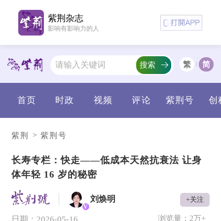
紫荆杂志
影响有影响力的人
繁
简
搜索
首页
时政
视频
评论
紫荆号
创
>
紫荆
紫荆号
长寿专栏：快走——低成本天然抗衰法 让身
体年轻 16 岁的秘密
刘焕明
+关注
V
浏览量：
2万+
日期：2026-05-16