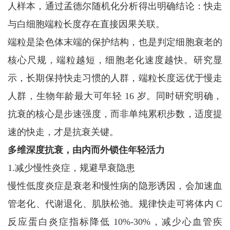
人样本，通过孟德尔随机化分析得出明确结论：快走
与白细胞端粒长度存在直接因果关联。
端粒是染色体末端的保护结构，也是判定细胞衰老的
核心尺规，端粒越短，细胞老化速度越快。研究显
示，长期保持快走习惯的人群，端粒长度远优于慢走
人群，生物年龄最大可年轻 16 岁。同时研究明确，
抗衰的核心是步速强度，而非单纯累积步数，适度提
速的快走，才是抗衰关键。
多维深度抗衰，由内而外锁住年轻活力
1.减少慢性炎症，规避早衰隐患
慢性低度炎症是衰老和慢性病的隐形诱因，会加速血
管老化、代谢退化、肌肤松弛。规律快走可将体内 C
反应蛋白炎症指标降低 10%-30%，减少心血管疾