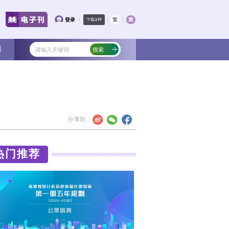
文化
教育
健康
社会
专题
比上升10%
计算，今年前四个月访港旅客约1852万人
热门
18%和8%。