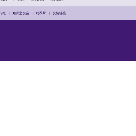
用户协议
私隐政策
版权信息
广告服务
期刊订阅
招
滨
|
紫荆文化廊
|
知识旅行社
|
知识之友会
|
功课帮
|