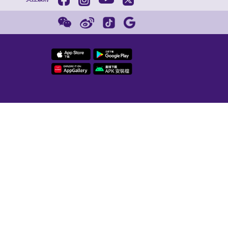
红磡新海滨
紫荆
202
聘信息
友情链接