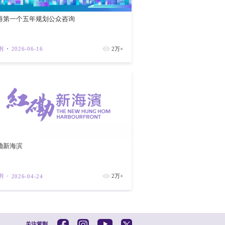
026香港国际七人榄球赛”有助吸引更多国际
活调拨资源，争取更多高增值旅客，令旅游业
香港第一个
紫荆
202
编辑：江心雨
校对：胥天铭
监制：张晶晶