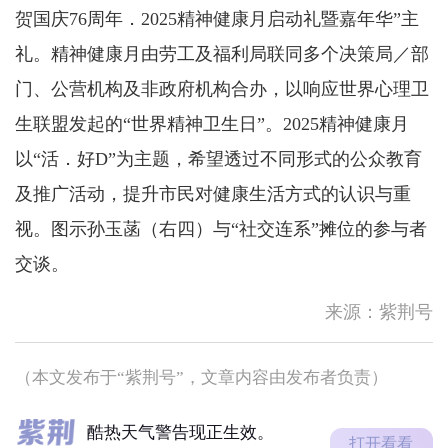
贺国庆76周年．2025精神健康月启动礼暨嘉年华”主
礼。精神健康月由劳工及福利局联同多个决策局／部
门、公营机构及非政府机构合办，以响应世界心理卫
生联盟发起的“世界精神卫生日”。2025精神健康月
以“活．好D”为主题，希望透过不同形式的公众教育
及推广活动，提升市民对健康生活方式的认识与重
新疆阿克苏地区库车市发生地
视。图示孙玉菡（右四）与“社交连系”摊位的参与者
震
交谈。
随著热带气旋白海豚移向浙江
一带，其外围下沉气流会在今
来源：紫荆号
明两日持...
提防持续极端酷热天气！请留
意身体健康状况，多补充水分
及做足防...
（本文发布于“紫荆号”，文章内容由发布者负责）
酷热天气警告现正生效。
新疆阿克苏地区库车市发生地
打开看看