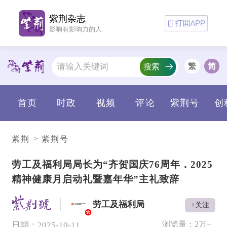
紫荆杂志
影响有影响力的人
繁
简
搜索
首页
时政
视频
评论
紫荆号
创
>
紫荆
紫荆号
​劳工及福利局局长为“齐贺国庆76周年．2025
精神健康月启动礼暨嘉年华”主礼致辞
劳工及福利局
+关注
V
浏览量：
2万+
日期：2025-10-11