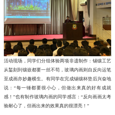
活动现场，同学们分组体验两项非遗制作：锡镶工艺
从錾刻到镶嵌都要一丝不苟，玻璃内画则自反向运笔
至成画亦妙趣横生。有同学在完成锡镶杯垫后兴奋地
说：“每一锤都要很小心，但做出来真的好有成就
感！”也有制作玻璃内画的同学感言：“反向画画太考
验耐心了，但画出来的效果真的很漂亮！”