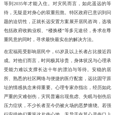
等到2035年才能入住。对灾民而言，如此遥远的等
待，无疑是对身心的双重煎熬。特区政府已意识到问
题的迫切性，正就长远安置方案展开居民咨询，选项
包括政府收购业权、“楼换楼”等多元途径，务求在尊
重民意的同时，寻求最快最实在的解决方法。
在宏福苑受影响居民中，65岁及以上长者占比接近四
成。对他们而言，时间极其珍贵，身体状况与心理承
受能力难以支撑长达十年的漂泊与等待。安稳的居
所、熟悉的社区网络与便捷的医疗配套，远比固守原
址的情感执念来得重要。心理专家亦指出，经历如此
严重的灾难创伤，灾民普遍出现焦虑、失眠与创伤后
压力症状，不少长者至今仍被火场的恶梦缠绕。若强
行安排他们重返这片伤心地，无异于在其心灵伤口上