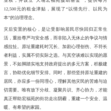
业权，并设立“大埔宏福苑援助基金”，提供每月
12,500元的租金津贴，展现了“以情先行、以民为
本”的治理理念。
灾后安置的核心，是让受影响居民尽快回归正常生
活，重拾尊严与安全感，而非陷入无休止的争议与情
感拉扯。原址重建耗时冗长、加剧心理创伤、不符长
者利益，实属不切实际之选。与其空谈难以实现的愿
景，不如脚踏实地支持政府提出的多元方案，积极建
言，协助优化细节安排。同时，那些坚持原址重建的
居民，亦应多一份同理心，理解其他灾民的苦难与迫
切需要。唯有放下分歧、凝聚共识、齐心协力，才能
真正帮助宏福苑的街坊走出阴霾，重建一个安全、温
暖、有希望的家园。
台风“白海豚”逼近 华东沿海