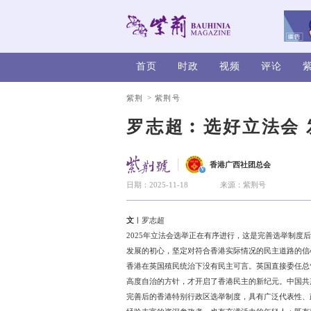
首页
时政
>
紫荆
紫荆号
罗志超︰
香
V
日期：2025-11-18