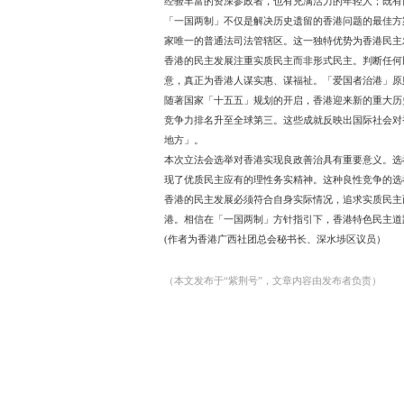
文︱
罗志超
2025年立法会选举正在
发展的初心，坚定对符合
香港在英国殖民统治下没
高度自治的方针，才开启
完善后的香港特别行政区选
经验丰富的资深参政者，
「一国两制」不仅是解决
家唯一的普通法司法管辖
香港的民主发展注重实质
意，真正为香港人谋实惠
随著国家「十五五」规划的
竞争力排名升至全球第三
地方」。
本次立法会选举对香港实