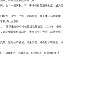
良政善治具有重要意义。在此时刻，重温《「一国两制」下香港的
人长期被排斥在管治架构之外，不能参政议政。中国对香港恢复
主制度的设计者、创立者、维护者和推进者。
性的特点和优势。本次立法会选举90个议席全部出现竞争，这在
社会基层的劳工、职员代表。这种多元包容的参选格局，展现了
定的最佳制度，并且是香港特别行政区民主发展的根本保障。在
认的国际法律和争议解决服务中心。
全体民众从中是真正受益还是受损。新选举制度使选举回归良性
力量扬眉吐气，社会正气充分彰显，为香港民主发展营造了良好
亮眼：2024年，香港再次被评为「全球最自由经济体」、国际
峰会的成功举办，以及多家国际企业计划将业务迁至香港，都证
透过摆设街站、举行论坛、走访社区等方式，与选民深入交流，