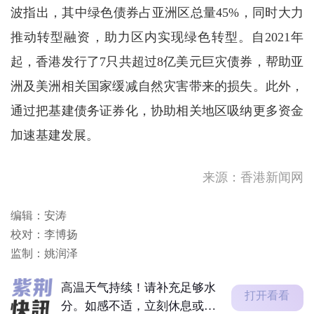
波指出，其中绿色债券占亚洲区总量45%，同时大力
推动转型融资，助力区内实现绿色转型。自2021年
起，香港发行了7只共超过8亿美元巨灾债券，帮助亚
洲及美洲相关国家缓减自然灾害带来的损失。此外，
通过把基建债务证券化，协助相关地区吸纳更多资金
加速基建发展。
高温天气持续！请补充足够水
分。如感不适，立刻休息或求
助，需要...
新疆阿克苏地区库车市发生地
来源：香港新闻网
震
邓炳强：任何人若从事危害国
编辑：安涛
安行为 政府必定依法调查追
校对：李博扬
究
酷热天气警告现正生效。
监制：姚润泽
高温天气持续！请补充足够水
打开看看
分。如感不适，立刻休息或求