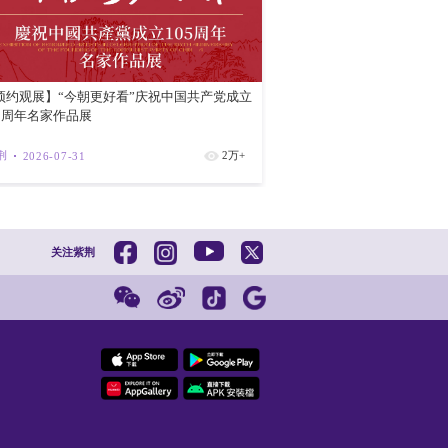
委监委全面摸底排查清理“僵尸群”，取消多
：“虽然工作群和APP打卡少了，但由于数
委监委迅速调整“靶点”，跟进督促相关部
题，在解决反复发生、久治难绝的问题上多
红磡新海滨
对准“靶点”、解决“痛点”，持之以恒、
和精力抓落实、促发展。
紫荆
202