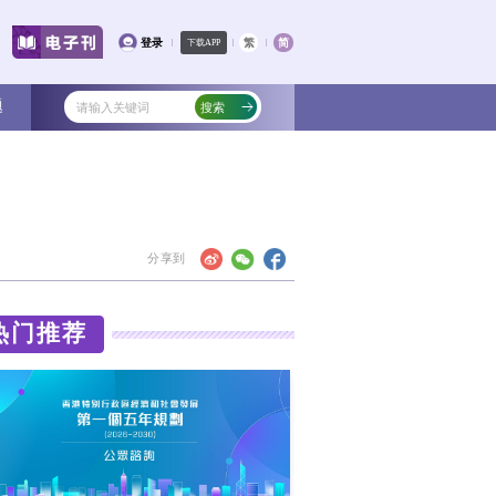
文化
教育
健康
社会
专题
形式主义为基层减负专项工作机制办公室会
热门
减负工作要紧盯突出问题一抓到底，把基