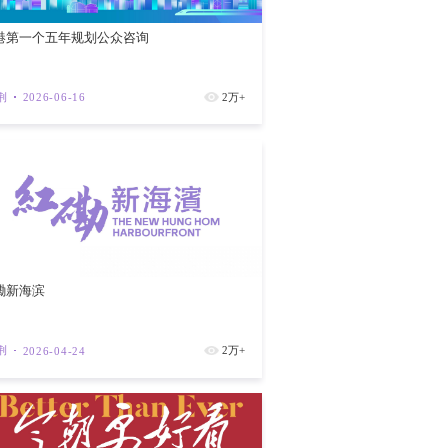
保“靶点”不偏离方向；坚持目标导向，才能
到每周擦一次玻璃，再到每天擦一次玻璃，
积极探索破解“层层加码”的有效途径，浙江
上级支持项目；江苏省建立“任务清单”制
干部感慨：“现在每个部门该干什么清清楚
香港第一个
”，才能打开了解基层真实情况的大门，精准
能通过频繁开会、发文来协调工作？还是由
紫荆
202
成因，须在调查研究基础上具体问题具体分
加基层负担的“病灶”挖出来、“病根”祛除
须不断校准“靶点”。前段时间，湖南省益阳