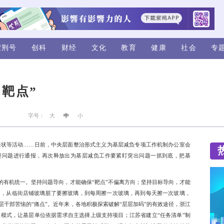
视频
评论
紫荆号
创科
财经
”就是整治“靶点”
来源：人民日报
字号：
大
中
小
同；违规开展达标、签订责任状等活动……日前，中央层面整治
整治形式主义为基层减负典型问题进行通报，再次释放出为基层