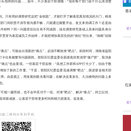
的强烈信号。
靶点”，是问题导向和目标导向的有机统一。坚持问题导向，才能确
。今年春晚小品《花架子》中，从临街店铺玻璃脏了要擦玻璃，
层加码”的现象，这正是让基层干部苦恼的“痛点”。近年来，各地
菜”改革，打破传统任务下达模式，让基层单位依据需求自主选择
界，有效避免了职责不清、多头指挥的问题……如今，不少基层
一件事的情况大大减少了。”
靶点”，需要坚持实事求是的原则。只有用好调查研究这把“金钥匙
”。以文山会海为例，是由于部门间职责不清导致沟通不畅，只
迹，迫使基层干部完成大量文件材料？同一问题背后往往有不同
入基层、心到基层，将“实”字贯穿为基层减负工作始终，才能把增
能。
个动态的过程，解决了一个“痛点”，可能会出现新的“痛点”，必