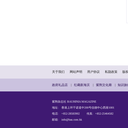
市资阳区的基层干部被政务
个APP的硬性打卡任务。
据不能共享，一些业务在不
门强化数据赋能，并设立
想办法、持续用力，才能
整治形式主义为基层减负是
常抓不懈，才能持续推动