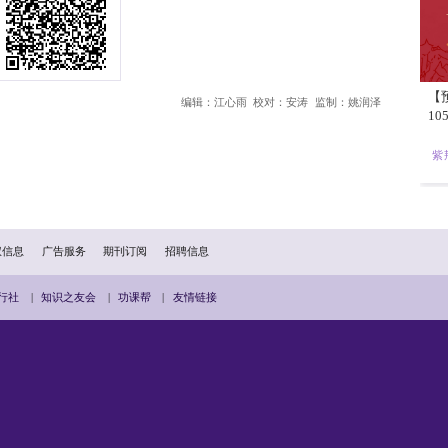
APP过多、工作群组繁杂、打卡任务频繁等问题困扰。资阳区纪
但随着整治工作的推进，新的“痛点”也会显现。一些基层干部反映
同部门系统仍需重复录入，增加了新的工作量。”于是，资阳区纪
基层减负监测点，防止问题反弹。由是观之，用发展的眼光看问
实实在在为基层真减负、减真负。
一项长期而艰巨的任务，不可能一蹴而就，也不会毕其功于一役。
整治形式主义为基层减负工作取得新成效，让基层干部有更多时间
扫描二维码分享到手机