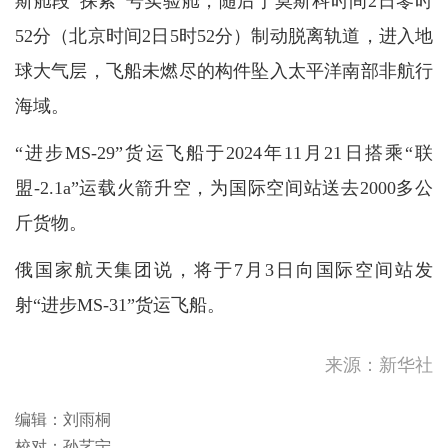
斯舱段“探索”号实验舱，随后于莫斯科时间2日零时
52分（北京时间2日5时52分）制动脱离轨道，进入地
球大气层，飞船未燃尽的构件坠入太平洋南部非航行
海域。
“进步MS-29”货运飞船于2024年11月21日搭乘“联
盟-2.1a”运载火箭升空，为国际空间站送去2000多公
斤货物。
俄国家航天集团说，将于7月3日向国际空间站发
射“进步MS-31”货运飞船。
酷热天气警告现正生效。
广东地区普遍晴朗，本港今明
来源：新华社
两日天气持续极端酷热，部分
地区气温...
8月10日｜早茶叹热点
编辑：刘雨桐
校对：孙艺宁