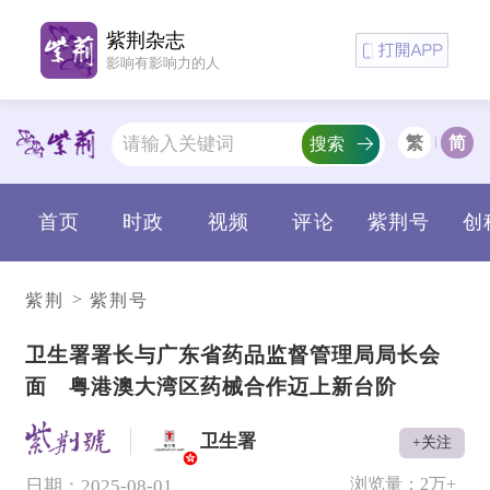
紫荆杂志
影响有影响力的人
繁
简
搜索
首页
时政
视频
评论
紫荆号
创
>
紫荆
紫荆号
卫生署署长与广东省药品监督管理局局长会
面 粤港澳大湾区药械合作迈上新台阶
卫生署
+关注
V
浏览量：
2万+
日期：2025-08-01