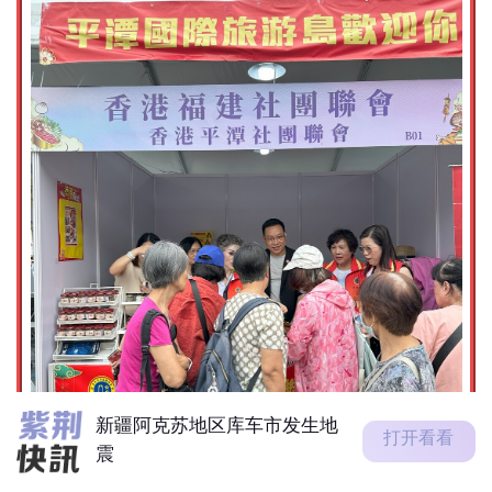
高温天气持续！请补充足够水
分。如感不适，立刻休息或求
助，需要...
新疆阿克苏地区库车市发生地
震
邓炳强：任何人若从事危害国
打开看看
安行为 政府必定依法调查追
究
酷热天气警告现正生效。