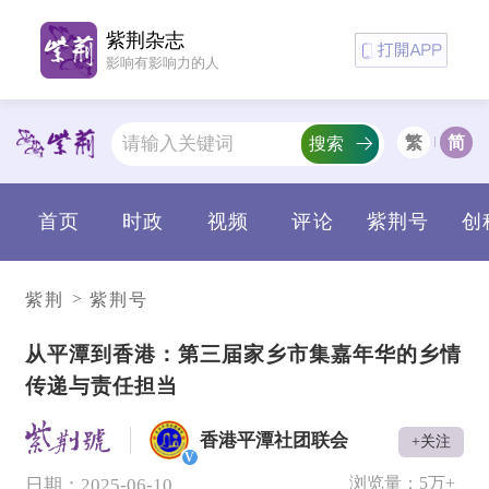
紫荆杂志
影响有影响力的人
繁
简
搜索
首页
时政
视频
评论
紫荆号
创
>
紫荆
紫荆号
从平潭到香港：第三届家乡市集嘉年华的乡情
传递与责任担当
香港平潭社团联会
+关注
V
浏览量：
5万+
日期：2025-06-10