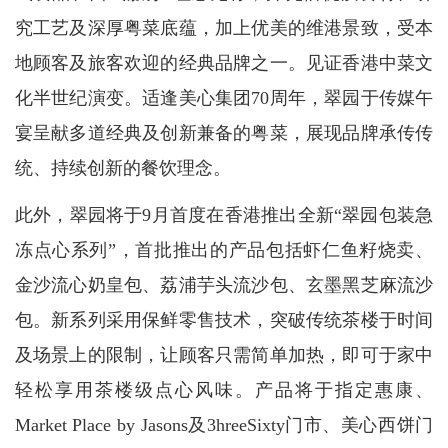
究工艺及深厚粤菜底蕴，加上优美的维港景致，受本
地顾客及旅客欢迎的经典品牌之一。见证香港中菜文
化半世纪演变。适逢美心集团70周年，翠园于传媒午
宴呈献多道经典及创新兼备的粤菜，展现品牌承传传
统、持续创新的餐饮理念。
此外，翠园将于9月首度在香港推出全新“翠园包装急
冻点心系列”，首批推出的产品包括虾仁鱼籽烧卖、
金沙流心奶皇包、荔浦芋头流沙包、玄墨黑芝麻流沙
包。新系列采用保鲜零售技术，突破传统茶楼于时间
及场景上的限制，让顾客只需简单加热，即可于家中
轻松享用茶楼级点心风味。产品将于指定惠康、
Market Place by Jasons及3hreeSixty门市、美心西饼门