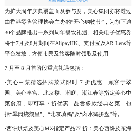
翠园包装急冻点心系列
为扩大周年庆典覆盖面及参与度，美心集团亦将透过
由香港零售管理协会主办的“开心购物节”，为旗下逾
30个品牌推出一系列周年餐饮礼遇。相关电子优惠券
将于7月及8月期间在AlipayHK、支付宝及AR Lens等
平台发放，方便市民及旅客随时领取及使用。
7 月至 8 月首阶段重点礼遇包括：
•美心中菜精选招牌菜式限时 7 折优惠：顾客于翠
园、美心皇宫、北京楼、潮庭、潮江春等指定美心中
菜食府，即可享 7 折优惠，品尝多款经典名菜，包
括“翠园烧鹅皇”、“北京填鸭”及“卤水鹅拼盘”等。
•西饼烘焙及美心MX指定产品77 折：美心西饼及东海