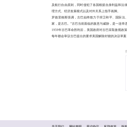
会议开始时，美国代表就
行投票。但随后，联大以1
罗德里格斯说，美国代表
续近70年。过去几个月里
统性的侵犯。
罗德里格斯表示，按现行价
及航行自由原则，同时侵
理方式、经济发展模式以
罗德里格斯强调，古巴始
家，是古巴。”古巴当前面
1959年古巴革命胜利后，
每年都会审议古巴提出的