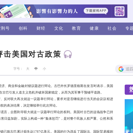
视频
评论
紫荆号
创科
财经
在联大严厉抨击美国对古
来源：新华社
字号：
大
中
小
议，围绕终止美国对古巴的经济、商业和金融封锁议题进行辩论
维度的“非传统战争”，企图在古巴引发人道主义危机并破坏国家