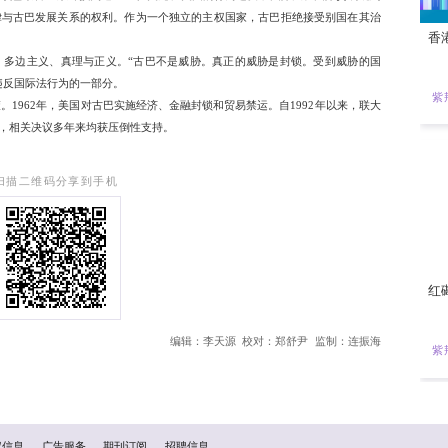
会议程序发言，抹黑古巴政府、反对联大再次就这一议题举行辩
36票赞成、9票反对和30票弃权的表决结果，决定继续举行此次辩
滥用议事规则，发言中充斥着谎言，企图剥夺联大就这一议题举
，古巴民众遭受的人道主义伤害日益加剧，实际上构成一种“集体
格计算，美国长期对古巴封锁已致古巴累计损失达1787亿美元
犯了各国根据自身利益和法律与古巴发展关系的权利。作为一个
及对外关系上指手画脚。
终致力于捍卫和平、国际法、多边主义、真理与正义。“古巴不
临的敌意与威胁，是一连串违反国际法行为的一部分。
美国政府对古巴采取敌视政策。1962年，美国对古巴实施经济、金
要求美国解除封锁的决议草案，相关决议多年来均获压倒性支持。