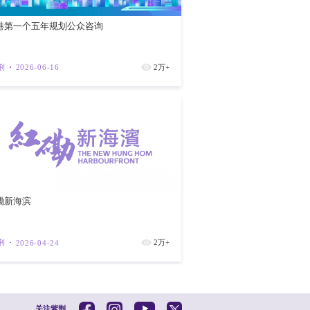
论，要求对是否继续进行当天的会议议程进
论。
行辩论的权利。美国对古巴的这场战争已持
惩罚”，是对整个民族人权严重、公然和系
。美国的行为违反了国际法、国际贸易规则
独立的主权国家，古巴拒绝接受别国在其治
香港第一个
是威胁。真正的威胁是封锁。受到威胁的国
紫荆
202
融封锁和贸易禁运。自1992年以来，联大