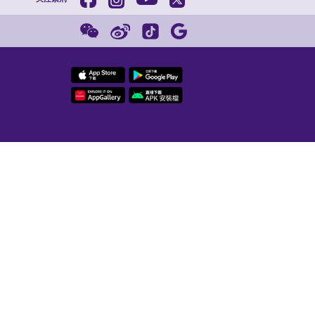
红磡新海滨
编辑：李天源
校对：郑舒尹
监制：连振海
紫荆
202
聘信息
友情链接