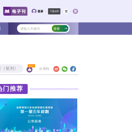
文化
教育
健康
社会
专题
政策
追踪《紫
。古巴外长罗德里格斯在发言时表示，美国
热门
稳定，从而为其军事干预铺平道路。