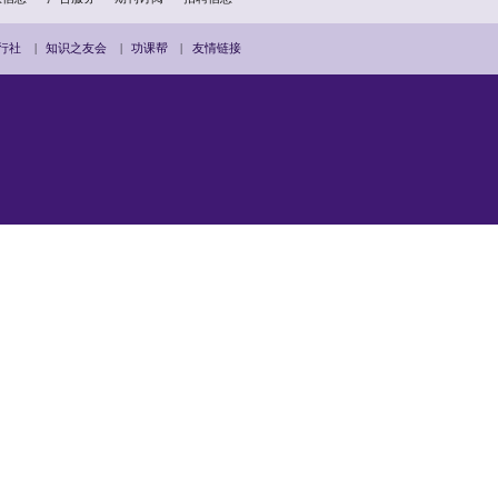
扫描二维码分享到手机
用户协议
私隐政策
版权信息
广告服务
期刊订阅
招
滨
|
紫荆文化廊
|
知识旅行社
|
知识之友会
|
功课帮
|