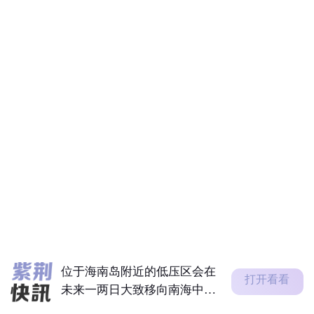
位于海南岛附近的低压区会在
未来一两日大致移向南海中北
部，为该...
位于海南岛附近的低压区会在
今明两日大致移向南海中北
部，为该区...
澳门特区行政长官岑浩辉视察
澳琴国际教育大学城第一期项
目
甘肃张掖市肃南县发生地震
位于海南岛附近的低压区会在
打开看看
未来一两日大致移向南海中北
部，为该...
位于海南岛附近的低压区会在