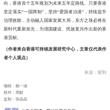
向，香港首个五年规划为未来五年定路线。只要香港
坚定落实“一国两制”，坚持“爱国者治港”，持续提升
治理效能，主动融入国家发展大局，东方之珠必将在
新时代重新发光，为强国建设、民族复兴作出新的香
港贡献。
（作者来自香港可持续发展研究中心，文章仅代表作
者个人观点）
直播｜新物种爆炸·吴声商业
来源：紫荆
方法发布2026
酷热天气警告现正生效。
编辑：杨一涵
校对：周默
天气极端酷热及高温天气持
监制：张晶晶
续！请留意身体健康状况，多