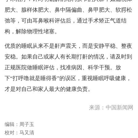
肥大、腺样体肥大、鼻中隔偏曲、鼻甲肥大、软腭松
弛等，可由耳鼻喉科评估后，通过手术矫正气道结
构，解除物理性堵塞。
优质的睡眠从来不是鼾声震天，而是安静平稳、整夜
安稳。如果自己或家人有长期打鼾的情况，请及时到
正规医院做睡眠评估，找准病因、科学干预。放
随著热带气旋白海豚移向浙江
下“打呼噜就是睡得香”的误区，重视睡眠呼吸健康，
一带，其外围下沉气流会在今
才是对自己和家人最大的健康负责。
明两日持...
随著热带气旋白海豚移向浙江
一带并移入内陆， 其外围下
沉气流会...
伊朗：重开霍尔木兹海峡的前
来源：中国新闻网
提是美国满足5个条件
浙江上海等地将承接台风“白
编辑：周子玉
海豚”最强风雨 华南高温盘踞
校对：马又清