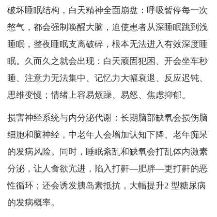
破坏睡眠结构，白天精神全面崩盘：呼吸暂停每一次
憋气，都会强制唤醒大脑，迫使患者从深睡眠跳到浅
睡眠，整夜睡眠支离破碎，根本无法进入有效深度睡
眠。久而久之就会出现：白天顽固犯困、开会坐车秒
睡、注意力无法集中、记忆力大幅衰退、反应迟钝、
思维变慢；情绪上容易烦躁、易怒、焦虑抑郁。
损害神经系统与内分泌代谢：长期脑部缺氧会损伤脑
细胞和脑神经，中老年人会增加认知下降、老年痴呆
的发病风险。同时，睡眠紊乱和缺氧会打乱体内激素
分泌，让人食欲亢进，陷入打鼾—肥胖—更打鼾的恶
性循环；还会诱发胰岛素抵抗，大幅提升2 型糖尿病
的发病概率。