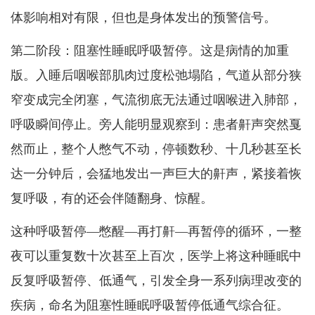
体影响相对有限，但也是身体发出的预警信号。
第二阶段：阻塞性睡眠呼吸暂停。这是病情的加重
版。入睡后咽喉部肌肉过度松弛塌陷，气道从部分狭
窄变成完全闭塞，气流彻底无法通过咽喉进入肺部，
呼吸瞬间停止。旁人能明显观察到：患者鼾声突然戛
然而止，整个人憋气不动，停顿数秒、十几秒甚至长
达一分钟后，会猛地发出一声巨大的鼾声，紧接着恢
复呼吸，有的还会伴随翻身、惊醒。
这种呼吸暂停—憋醒—再打鼾—再暂停的循环，一整
夜可以重复数十次甚至上百次，医学上将这种睡眠中
反复呼吸暂停、低通气，引发全身一系列病理改变的
疾病，命名为阻塞性睡眠呼吸暂停低通气综合征。