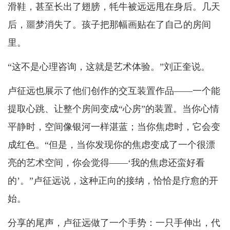
滑鞋，甚至长出了翅膀，牦牛被远远甩在身后。几天
后，噩梦消失了。孩子把那幅画贴在了自己的房间
里。
“这不是心理咨询，这就是艺术体验。”刘正奎说。
卢征远也展示了他们创作的交互装置作品——一个能
提取心跳、让整个房间变成“心房”的装置。当你心情
平静时，空间像银河一样湛蓝；当你焦虑时，它会变
成红色。“但是，当你发现你的焦虑变成了一个很漂
亮的艺术空间，你会觉得——‘我的焦虑还蛮好看
的’。”卢征远说，这种正向的接纳，恰恰是疗愈的开
始。
分享的尾声，卢征远做了一个手势：一只手伸出，代