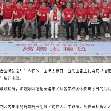
合国际最强！”今日的“国际太极日”首先由各主礼嘉宾以拉
”揭开序幕。
幕欢迎辞，陈婉娴除感谢全港市民及各学校团体参与今日的活
制及内地事务局副局长胡健民均在大会中致辞，各嘉宾都肯定