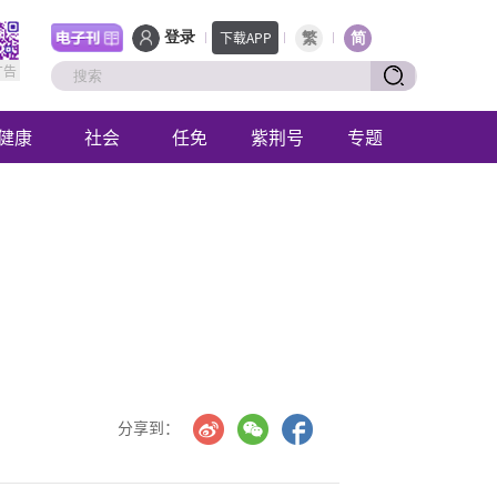
下载APP
登录
繁
简
广告
健康
社会
任免
紫荆号
专题
分享到：