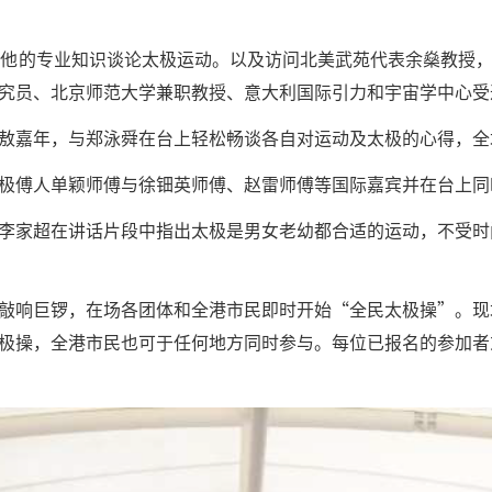
David，以他的专业知识谈论太极运动。以及访问北美武苑代表余燊
究员、北京师范大学兼职教授、意大利国际引力和宇宙学中心受
敖嘉年，与郑泳舜在台上轻松畅谈各自对运动及太极的心得，全
极傅人单颖师傅与徐钿英师傅、赵雷师傅等国际嘉宾并在台上同
李家超在讲话片段中指出太极是男女老幼都合适的运动，不受时
敲响巨锣，在场各团体和全港市民即时开始“全民太极操”。现
极操，全港市民也可于任何地方同时参与。每位已报名的参加者