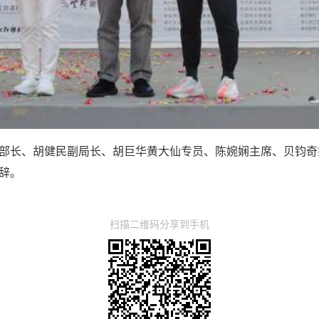
部长、胡健民副局长、胡巨华黄大仙专员、陈婉娴主席、贝钧奇
辞。
扫描二维码分享到手机