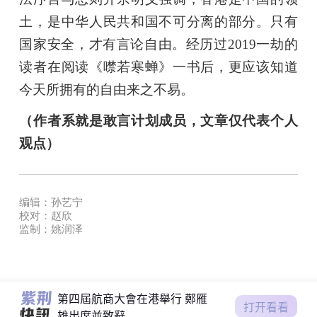
土，是中华人民共和国不可分离的部分。只有
国家安全，才有言论自由。经历过2019一劫的
读者在阅读《噤若寒蝉》一书后，更应该知道
今天所拥有的自由来之不易。
（作者系就是敢言计划成员，文章仅代表个人
观点）
習近平向亞太經合組織工商領
導人峰會發表書面演講
第四屆航商大會在港舉行 鄭雁
雄出席並致辭
编辑：孙艺宁
颱風萬宜｜香港天文台今早掛
校对：赵欣
一號風球
监制：姚润泽
習近平會見泰國總理佩通坦
習近平向亞太經合組織工商領
導人峰會發表書面演講
第四屆航商大會在港舉行 鄭雁
打开看看
雄出席並致辭