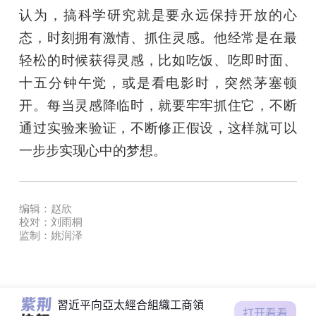
认为，搞科学研究就是要永远保持开放的心
态，时刻拥有激情、抓住灵感。他经常是在最
轻松的时候获得灵感，比如吃饭、吃即时面、
十五分钟午觉，或是看电影时，突然茅塞顿
开。每当灵感降临时，就要牢牢抓住它，不断
通过实验来验证，不断修正假设，这样就可以
一步步实现心中的梦想。
習近平向亞太經合組織工商領
導人峰會發表書面演講
编辑：赵欣
第四屆航商大會在港舉行 鄭雁
校对：刘雨桐
雄出席並致辭
监制：姚润泽
颱風萬宜｜香港天文台今早掛
一號風球
習近平會見泰國總理佩通坦
習近平向亞太經合組織工商領
打开看看